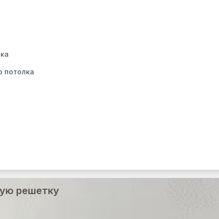
лка
о потолка
ную решетку