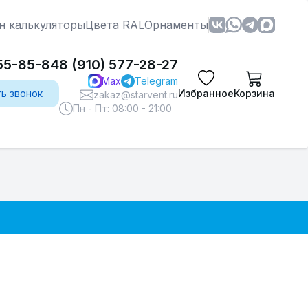
н калькуляторы
Цвета RAL
Орнаменты
555-85-84
8 (910) 577-28-27
Max
Telegram
ть звонок
Избранное
Корзина
zakaz@starvent.ru
Пн - Пт: 08:00 - 21:00