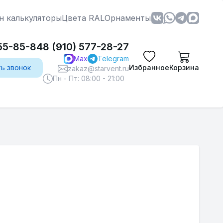
н калькуляторы
Цвета RAL
Орнаменты
555-85-84
8 (910) 577-28-27
Max
Telegram
ть звонок
Избранное
Корзина
zakaz@starvent.ru
Пн - Пт: 08:00 - 21:00