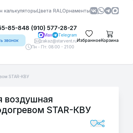
н калькуляторы
Цвета RAL
Орнаменты
555-85-84
8 (910) 577-28-27
Max
Telegram
ть звонок
Избранное
Корзина
zakaz@starvent.ru
Пн - Пт: 08:00 - 21:00
евом STAR-КВУ
 воздушная
подогревом STAR-КВУ