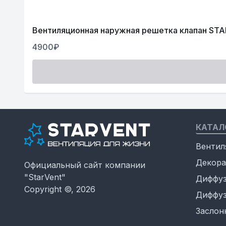
Вентиляционная наружная решетка клапан ST
4900₽
КАТАЛ
Вентил
Декора
Официальный сайт компании
"StarVent"
Диффуз
Copyright ©, 2026
Диффуз
Заслон